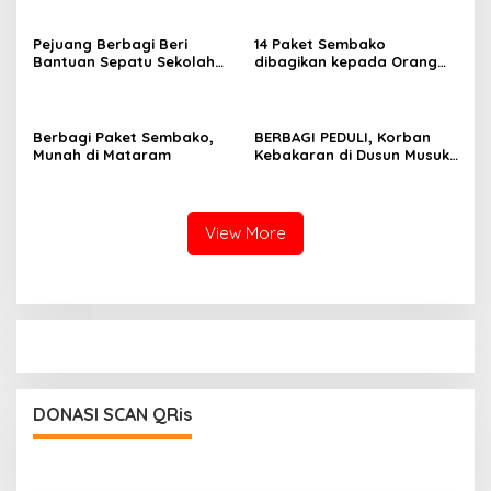
Pejuang Berbagi Beri
14 Paket Sembako
Bantuan Sepatu Sekolah
dibagikan kepada Orang
Anak Yatim
tua/Dhuafa di Wilayah
Ampenan
Berbagi Paket Sembako,
BERBAGI PEDULI, Korban
Munah di Mataram
Kebakaran di Dusun Musuk,
Desa Tangkampulit,
Batulanteh Sumbawa
View More
DONASI SCAN QRis