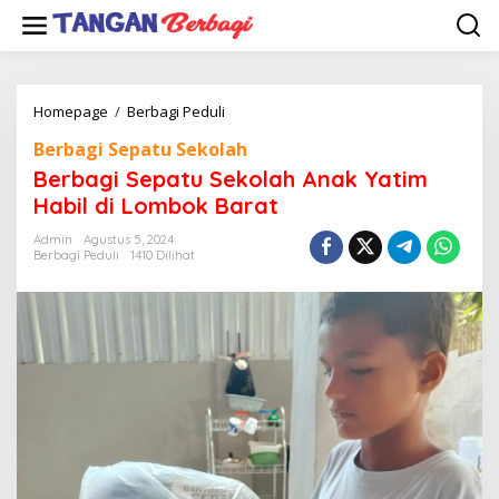
Lewati
ke
konten
Berbagi
Homepage
/
Berbagi Peduli
Sepatu
Berbagi Sepatu Sekolah
Sekolah
Anak
Berbagi Sepatu Sekolah Anak Yatim
Yatim
Habil di Lombok Barat
Habil
di
Admin
Agustus 5, 2024
Lombok
Berbagi Peduli
1410 Dilihat
Barat