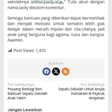
sekolahnya
,” Tulis akun dengan
nama Jacky dikolom komentar.
Semoga bantuan yang diberikan dapat bermanfaat
dan menjadi motivasi untuk semakin lebih giat
belajar dalam meraih impian dan cita-citanya, jadi
anak yang berguna bagi agama, nusa dan bangsa.
Aaamiin.
Post Views:
1,410
Ikuti Kami
Navigasi
Pos sebelumnya
Pos berikutnya
Pejuang Berbagi Beri
Sepatu Sekolah Untuk Arsyla
pos
Bantuan Sepatu Sekolah
Humairani di Pejeruk
Anak Yatim
Ampenan
Jangan Lewatkan