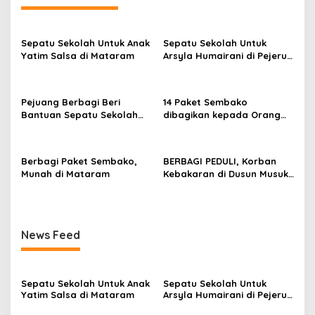
Sepatu Sekolah Untuk Anak
Sepatu Sekolah Untuk
Yatim Salsa di Mataram
Arsyla Humairani di Pejeruk
Ampenan
Pejuang Berbagi Beri
14 Paket Sembako
Bantuan Sepatu Sekolah
dibagikan kepada Orang
Anak Yatim
tua/Dhuafa di Wilayah
Ampenan
Berbagi Paket Sembako,
BERBAGI PEDULI, Korban
Munah di Mataram
Kebakaran di Dusun Musuk,
Desa Tangkampulit,
Batulanteh Sumbawa
News Feed
Sepatu Sekolah Untuk Anak
Sepatu Sekolah Untuk
Yatim Salsa di Mataram
Arsyla Humairani di Pejeruk
Ampenan