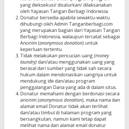
yang dieksekusi/ disalurkan/ dilaksanakan
oleh Yayasan Tangan Berbagi Indonesia.
Donatur bersedia apabila sewaktu-waktu
dihubungi oleh Admin Tanganberbagi.com
yang merupakan bagian dari Yayasan Tangan
Berbagi Indonesia, walaupun tercatat sebagai
Anonim (
anonymous donation
) untuk
keperluan tertentu.
Tidak melakukan pencucian uang
(money
laundry)
dan/atau menggunakan uang yang
berasal dari sumber yang tidak sah secara
hukum dalam mendonasikan uangnya untuk
mendukung ide dan/atau program
penggalangan Dana yang ada di dalam situs.
Donatur memahami dengan berdonasi secara
anonim (
anonymous donation
), maka nama dan
alamat email Donatur tidak akan terlihat
dan/atau timbul di halaman program yang
bersangkutan, namun kami tetap dapat
melihat nama dan alamat email donatur