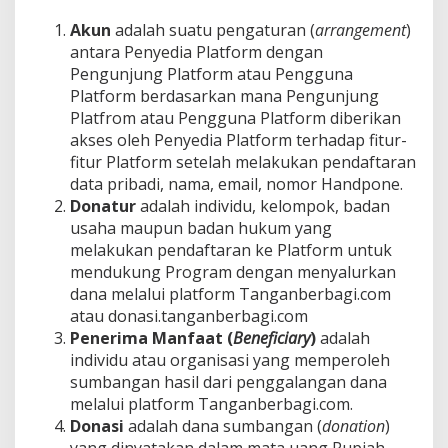
Akun
adalah suatu pengaturan (
arrangement
)
antara Penyedia Platform dengan
Pengunjung Platform atau Pengguna
Platform berdasarkan mana Pengunjung
Platfrom atau Pengguna Platform diberikan
akses oleh Penyedia Platform terhadap fitur-
fitur Platform setelah melakukan pendaftaran
data pribadi, nama, email, nomor Handpone.
Donatur
adalah individu, kelompok, badan
usaha maupun badan hukum yang
melakukan pendaftaran ke Platform untuk
mendukung Program dengan menyalurkan
dana melalui platform Tanganberbagi.com
atau donasi.tanganberbagi.com
Penerima Manfaat (
Beneficiary
)
adalah
individu atau organisasi yang memperoleh
sumbangan hasil dari penggalangan dana
melalui platform Tanganberbagi.com.
Donasi
adalah dana sumbangan (
donation
)
yang dinyatakan dalam mata uang Rupiah.