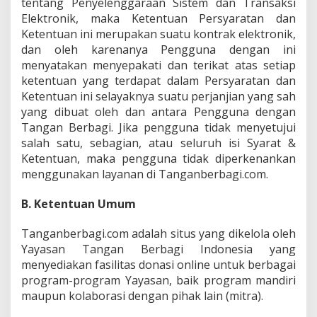
tentang Penyelenggaraan Sistem dan Transaksi
Elektronik, maka Ketentuan Persyaratan dan
Ketentuan ini merupakan suatu kontrak elektronik,
dan oleh karenanya Pengguna dengan ini
menyatakan menyepakati dan terikat atas setiap
ketentuan yang terdapat dalam Persyaratan dan
Ketentuan ini selayaknya suatu perjanjian yang sah
yang dibuat oleh dan antara Pengguna dengan
Tangan Berbagi. Jika pengguna tidak menyetujui
salah satu, sebagian, atau seluruh isi Syarat &
Ketentuan, maka pengguna tidak diperkenankan
menggunakan layanan di Tanganberbagi.com.
B. Ketentuan Umum
Tanganberbagi.com adalah situs yang dikelola oleh
Yayasan Tangan Berbagi Indonesia yang
menyediakan fasilitas donasi online untuk berbagai
program-program Yayasan, baik program mandiri
maupun kolaborasi dengan pihak lain (mitra).