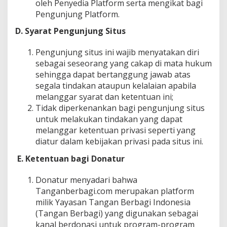
oleh Penyedia Platform serta mengikat bagi
Pengunjung Platform.
D. Syarat Pengunjung Situs
Pengunjung situs ini wajib menyatakan diri
sebagai seseorang yang cakap di mata hukum
sehingga dapat bertanggung jawab atas
segala tindakan ataupun kelalaian apabila
melanggar syarat dan ketentuan ini;
Tidak diperkenankan bagi pengunjung situs
untuk melakukan tindakan yang dapat
melanggar ketentuan privasi seperti yang
diatur dalam kebijakan privasi pada situs ini.
E. Ketentuan bagi Donatur
Donatur menyadari bahwa
Tanganberbagi.com merupakan platform
milik Yayasan Tangan Berbagi Indonesia
(Tangan Berbagi) yang digunakan sebagai
kanal berdonasi untuk program-program