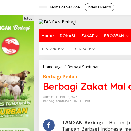
Lewati
ke
Terms of Service
Indeks Berita
konten
tutup
Home
DONASI
ZAKAT
PROGRAM
TENTANG KAMI
HUBUNGI KAMI
Berbagi
Homepage
/
Berbagi Santunan
Zakat
Berbagi Peduli
Mal
di
Berbagi Zakat Mal
Ampenan
Mataram
Admin
Maret 17, 2023
Berbagi Santunan
876 Dilihat
TANGAN Berbagi
– Hari ini 
Tangan Berbagi Indonesia me