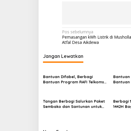
Navigasi
Pos sebelumnya
Pemasangan kWh Listrik di Musholl
pos
Atfal Desa Aikdewa
Jangan Lewatkan
Bantuan Difabel, Berbagi
Bantuan 
Bantuan Program RAFI Telkomsel
Bantuan 
ke pak Mursan
ke pak L
Tangan Berbagi Salurkan Paket
Berbagi
Sembako dan Santunan untuk
1442H Ba
Anak Yatim Piatu Tunanetra Harni
Cendi Manik