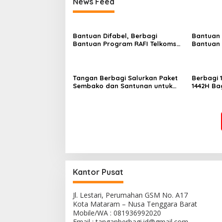
News Feed
Bantuan Difabel, Berbagi
Bantuan 
Bantuan Program RAFI Telkomsel
Bantuan 
ke pak Mursan
ke pak L
Tangan Berbagi Salurkan Paket
Berbagi
Sembako dan Santunan untuk
1442H Ba
Anak Yatim Piatu Tunanetra Harni
Cendi Manik
Kantor Pusat
Jl. Lestari, Perumahan GSM No. A17
Kota Mataram – Nusa Tenggara Barat
Mobile/WA : 081936992020
Email : tanganberbagi.id@gmail.com