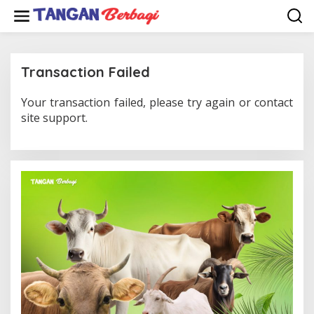
Lewati
ke
konten
Transaction Failed
Your transaction failed, please try again or contact
|
Mei
18,
site support.
2025
Oleh
Admin