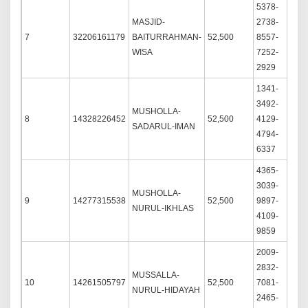
5378-
MASJID-
2738-
7
32206161179
BAITURRAHMAN-
52,500
8557-
S
WISA
7252-
2929
1341-
3492-
MUSHOLLA-
8
14328226452
52,500
4129-
S
SADARUL-IMAN
4794-
6337
4365-
3039-
MUSHOLLA-
9
14277315538
52,500
9897-
S
NURUL-IKHLAS
4109-
9859
2009-
2832-
MUSSALLA-
10
14261505797
52,500
7081-
S
NURUL-HIDAYAH
2465-