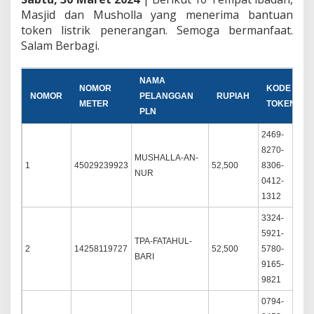
Masjid dan Musholla yang menerima bantuan
token listrik penerangan. Semoga bermanfaat.
Salam Berbagi.
NAMA
NOMOR
KODE
NOMOR
PELANGGAN
RUPIAH
METER
TOKEN
PLN
2469-
8270-
MUSHALLA-AN-
1
45029239923
52,500
8306-
S
NUR
0412-
1312
3324-
5921-
TPA-FATAHUL-
2
14258119727
52,500
5780-
S
BARI
9165-
9821
0794-