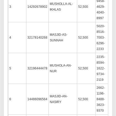
9458-
MUSHOLLA-AL-
3
14292678902
52,500
4629-
S
IKHLAS
4040-
8997
5020-
8516-
MASJID-AS-
4
32178140268
52,500
7003-
S
SUNNAH
6296-
2233
2235-
8594-
MUSHOLA-AN-
5
32196444478
52,500
1622-
S
NUR
9734-
2119
2662-
1196-
MASJID-AN-
6
14486096564
52,500
8488-
S
NASIRY
3823-
9370