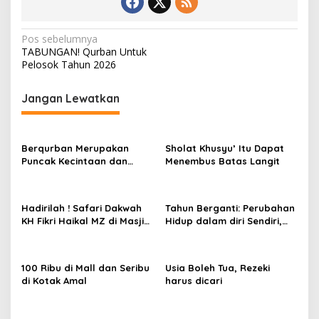
Navigasi
Pos sebelumnya
TABUNGAN! Qurban Untuk
pos
Pelosok Tahun 2026
Jangan Lewatkan
Berqurban Merupakan
Sholat Khusyu’ Itu Dapat
Puncak Kecintaan dan
Menembus Batas Langit
Ketakwaan
Hadirilah ! Safari Dakwah
Tahun Berganti: Perubahan
KH Fikri Haikal MZ di Masjid
Hidup dalam diri Sendiri,
Nurul Huda Labuapi
membuahkan Kesuksesan
100 Ribu di Mall dan Seribu
Usia Boleh Tua, Rezeki
di Kotak Amal
harus dicari