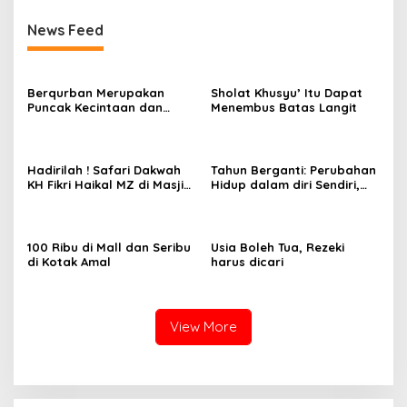
News Feed
Berqurban Merupakan
Sholat Khusyu’ Itu Dapat
Puncak Kecintaan dan
Menembus Batas Langit
Ketakwaan
Hadirilah ! Safari Dakwah
Tahun Berganti: Perubahan
KH Fikri Haikal MZ di Masjid
Hidup dalam diri Sendiri,
Nurul Huda Labuapi
membuahkan Kesuksesan
100 Ribu di Mall dan Seribu
Usia Boleh Tua, Rezeki
di Kotak Amal
harus dicari
View More