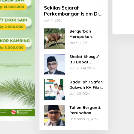
Sekilas Sejarah
Perkembangan Islam Di
Lombok
Juli 14, 2025
Berqurban
Merupakan
Puncak
Mei 31, 2025
Kecintaan dan
Ketakwaan
Sholat Khusyu’
Itu Dapat
Menembus
Januari 14, 2025
Batas Langit
Hadirilah ! Safari
Dakwah KH Fikri
Haikal MZ di
Juni 25, 2024
Masjid Nurul
Huda Labuapi
Tahun Berganti:
Perubahan
Hidup dalam diri
Desember 31, 2023
Sendiri,
membuahkan