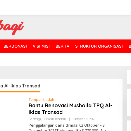
BERDONASI
VISI MISI
BERITA
STRUKTUR ORGANISASI
a Al-Iklas Transad
Tempat Ibadah
Bantu Renovasi Musholla TPQ Al-
Iklas Transad
Oleh
Berbagi
,
Rumah Ibadah
|
Oktober 2, 2021
Admin
Penggalangan dana dimulai 02 Oktober – 3
Desember 2021Terkumpul Rp.3.770.000,- No