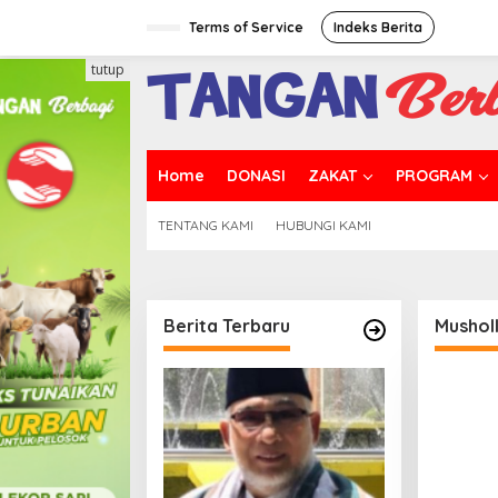
Lewati
ke
Terms of Service
Indeks Berita
konten
tutup
Home
DONASI
ZAKAT
PROGRAM
TENTANG KAMI
HUBUNGI KAMI
Berita Terbaru
Musholl